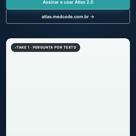
Assinar e usar Atlas 2.0
atlas.medcode.com.br →
Atlas IA
TAKE 1 · PERGUNTA POR TEXTO
Respostas com fontes citadas
Qual a dose de amoxicilina para criança
de 10kg com otite média aguda?
Verificando posologia pediátrica…