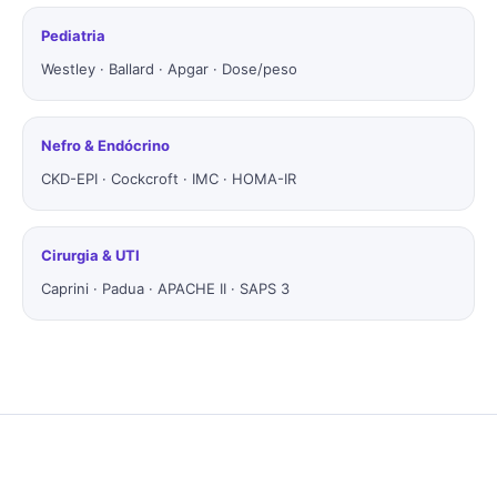
Pediatria
Westley · Ballard · Apgar · Dose/peso
Nefro & Endócrino
CKD-EPI · Cockcroft · IMC · HOMA-IR
Cirurgia & UTI
Caprini · Padua · APACHE II · SAPS 3