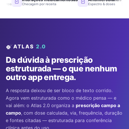
Checagem por receita
Espectro & doses
Atualizad
ATLAS
2.0
Da dúvida à prescrição
estruturada — o que nenhum
outro app entrega.
A resposta deixou de ser bloco de texto corrido.
Agora vem estruturada como o médico pensa — e
vai além: o Atlas 2.0 organiza a
prescrição campo a
campo
, com dose calculada, via, frequência, duração
e fontes citadas — estruturada para conferência
clínica antes do uso.