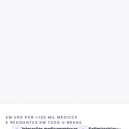
EM USO POR +100 MIL MÉDICOS
E RESIDENTES EM TODO O BRASIL
Interações medicamentosas
Antimicrobianos
Preços 