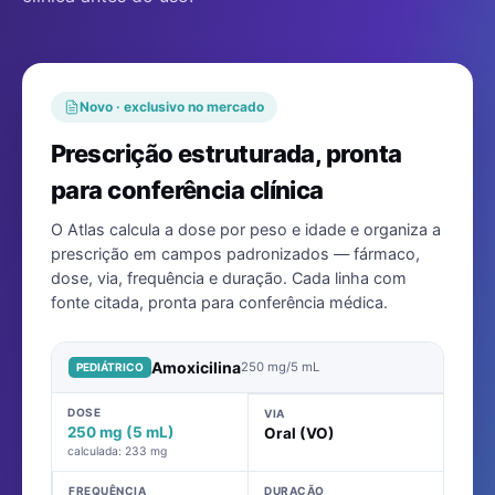
Novo · exclusivo no mercado
Prescrição estruturada, pronta
para conferência clínica
O Atlas calcula a dose por peso e idade e organiza a
prescrição em campos padronizados — fármaco,
dose, via, frequência e duração. Cada linha com
fonte citada, pronta para conferência médica.
Amoxicilina
250 mg/5 mL
PEDIÁTRICO
DOSE
VIA
250 mg (5 mL)
Oral (VO)
calculada: 233 mg
FREQUÊNCIA
DURAÇÃO